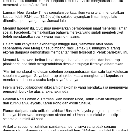
keputusan itu diambil ekoran daripada keputusan Astro menyiarkan filem itu
menerusi saluran Astro First.
Laporan New Sunday Times semalam berkata filem yang telah mencatatkan
kutipan lebih RM4 juta ($1.6 juta) itu sejak ditayangkan lima minggu lalu
dihentikan penayangannya Jumaat lalu.
Menurut laporan itu, GSC juga menyiarkan permohonan maaf menerusi laman
sosial, Facebook, memaklumkan bahawa mereka yang sudah membeli tiket
boleh mendapatkan balik wang masing- masing.
Dalam satu kenyataan akhbar tiga minggu lalu, Namewee atau nama
sebenarnya Wee Meng Chee, bimbang Nasi Lemak 2.0 mungkin dilarang
ekoran daripada demonstrasi membantah filem tersebut di Perak baru-baru ini.
Menurut Namewee, beliau kesal dengan bantahan tersebut dan berharap
pihak berkuasa tidak mengendahkan desakan supaya filemnya diharamkan.
'Film ini mendapat kelulusan sebelum penggambaraan dan satu lagi kelulusan
sebelum tayangan. Saya berharap pihak berkuasa menghormati keputusan
mereka sendiri serta usaha kerja saya,' katanya.
Filem tersebut dilaporkan dikecam pihak-pihak yang mendakwa ia mempunyai
pengaruh buruk ke atas anak-anak muda.
Pelakon Nasi Lemak 2.0 termasuklah Adibah Noor, Datuk David Arumugam
dari kumpulan Alleycats, Karen Kong dan Afdlin Shauki.
Ekoran daripada satu artikel di akhbar Utusan Malaysia yang memperlekeh
filemnya, Namewee, mengecam akhbar milik Umno itu melalui video klip
selama dua minit 43 saat.
Artikel tersebut menzahirkan pandangan penulisnya yang tidak senang
dengan sikap Namewee yang cuba menjadi hero 1Malaysia melalui filem Nasi