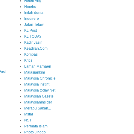
Helen Ang
Hmetro
Inilah dunia
Inquirere
Jalan Telawi
KL Post
KL TODAY
Kadir Jasin
Keadilan,Com
Kompas
Kritis
Laman Marhaen
Post
Malasiankini
Malaysia Chronicle
Malaysia instint
Malaysia today Net
Malaysian Gazete
Malaysianinsider
Merapu Sakan...
Mstar
NST
Permata Islam
Photo Jinggo