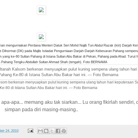
an mengurniakan Perdana Menteri Datuk Seri Mohd Najib Tun Abdul Razak (kiri) Darjah Ker
t Dihormat (DK) pada Majlis Istiadat Pengurniaan Darjah-Darjah Kebesaran Pahang sempen
 yang ke-80 Sultan Pahang di Istana Sultan Abu Bakar di Pekan, Pahang pada Ahad. Turut h
 Pahang Tengku Abdullah Sultan Ahmad Shah (tengah). Foto BERNAMA
som berkenan menyuapkan pulut kuning sempena ulang tahun hari keputeraan S
e-80 di Istana Sultan Abu Bakar hari ini. — Foto Bernama
pa-apa... memang aku tak siarkan... Lu orang fikirlah sendiri, 
simpan pada diri masing-masing..
ber 24, 2010