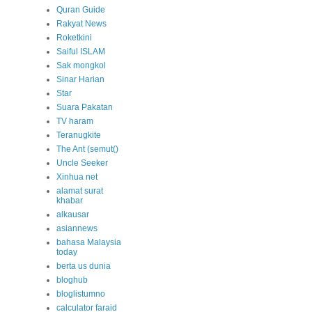
Quran Guide
Rakyat News
Roketkini
Saiful ISLAM
Sak mongkol
Sinar Harian
Star
Suara Pakatan
TV haram
Teranugkite
The Ant (semut()
Uncle Seeker
Xinhua net
alamat surat
khabar
alkausar
asiannews
bahasa Malaysia
today
berta us dunia
bloghub
bloglistumno
calculator faraid