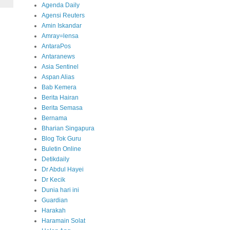
Agenda Daily
Agensi Reuters
Amin Iskandar
Amray=lensa
AntaraPos
Antaranews
Asia Sentinel
Aspan Alias
Bab Kemera
Berita Hairan
Berita Semasa
Bernama
Bharian Singapura
Blog Tok Guru
Buletin Online
Detikdaily
Dr Abdul Hayei
Dr Kecik
Dunia hari ini
Guardian
Harakah
Haramain Solat