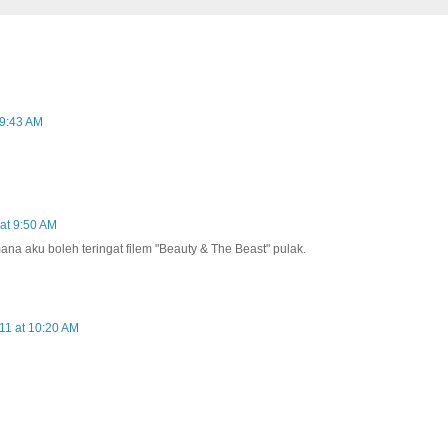
 9:43 AM
at 9:50 AM
a aku boleh teringat filem "Beauty & The Beast" pulak.
11 at 10:20 AM