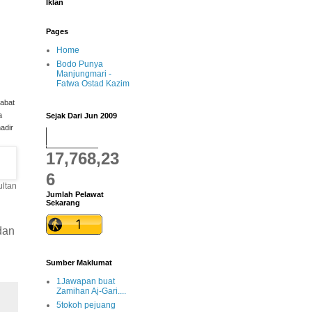
Iklan
Pages
Home
Bodo Punya
Manjungmari -
Fatwa Ostad Kazim
abat
a
Sejak Dari Jun 2009
adir
17,768,23
6
ultan
Jumlah Pelawat
Sekarang
dan
Sumber Maklumat
1Jawapan buat
Zamihan Aj-Gari....
5tokoh pejuang